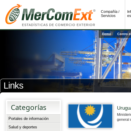
Compañía /
In
Servicios
es
ESTADÍSTICAS DE COMERCIO EXTERIOR
Demo
Centro d
Links
Categorías
Urugu
Ministeri
Portales de información
general 
Salud y deportes