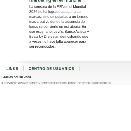
marketing en el mundial
La censura de la FIFA en el Mundial
2026 no ha logrado apagar a las
marcas, sino empujarlas a un terreno
más creativo donde la ausencia de
logos se convierte en estrategia. En
ese escenario, Levi’s, Banco Azteca y
Beats by Dre están demostrando que
a veces no hace falta aparecer para
ser reconocidos.
LINKS
CENTRO DE USUARIOS
Gracias por su visita.
© COPYRIGHT 2026
MERCOMEXT - COMERCIO EXTERIOR
- TODOS LOS DERECHOS RESERVADOS